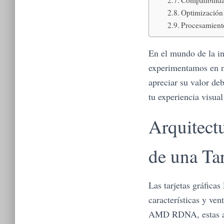
Compatibilida
Optimización 
Procesamiento
En el mundo de la i
experimentamos en nu
apreciar su valor de
tu experiencia visual
Arquitect
de una Ta
Las tarjetas gráfica
características y ve
AMD RDNA, estas arq