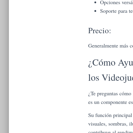
Opciones versát
Soporte para t
Precio:
Generalmente más co
¿Cómo Ayud
los Videoju
¿Te preguntas cómo s
es un componente ese
Su función principal 
visuales, sombras, i
contribuye al rendim