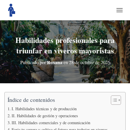
C
A
M
B
I
Habilidades profesionales para
A
triunfar en viveros mayoristas
R
M
O
Roxana
Publicado por
en
28 de octubre de 2025
D
O
D
E
N
A
V
Índice de contenidos
E
I. Habilidades técnicas y de producción
G
A
II. Habilidades de gestión y operaciones
C
III. Habilidades comerciales y de comunicación
I
Forja tu carrera y cultiva el futuro para trabajar en viveros