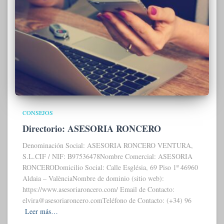
CONSEJOS
Directorio: ASESORIA RONCERO
Denominación Social: ASESORIA RONCERO VENTURA,
S.L.CIF / NIF: B97536478Nombre Comercial: ASESORIA
RONCERODomicilio Social: Calle Església, 69 Piso 1º 46960
Aldaia – ValènciaNombre de dominio (sitio web):
https://www.asesoriaroncero.com/ Email de Contacto:
elvira@asesoriaroncero.comTeléfono de Contacto: (+34) 96
Leer más…