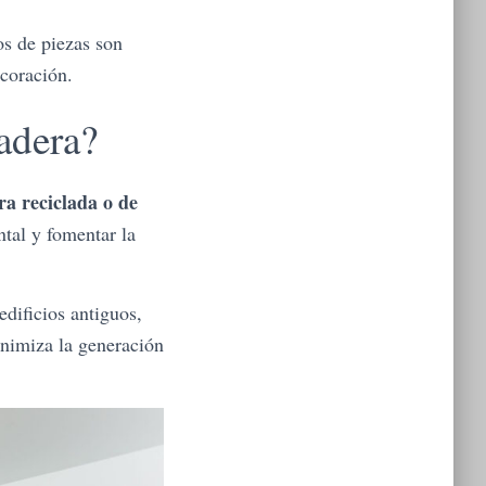
os de piezas son
ecoración.
adera?
ra reciclada o de
tal y fomentar la
dificios antiguos,
inimiza la generación