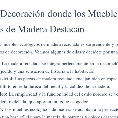
e Decoración donde los Mueble
s de Madera Destacan
os muebles ecológicos de madera reciclada es sorprendente y s
os de decoración. Veamos algunas de ellas y decídete por una
:
La madera reciclada se integra perfectamente en la decoració
jecido y una sensación de historia a la habitación.
strial:
Las piezas de madera reciclada encajan bien en espaci
librio entre la dureza del metal y la calidez de la madera.
ico:
La simplicidad y la funcionalidad del estilo nórdico se ve
era reciclada, que aportan un toque acogedor.
o:
Los muebles ecológicos de madera se adaptan a la perfecció
una base sólida para la mezcla de patrones y colores caracterí