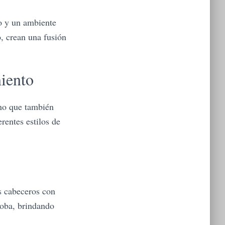
o y un ambiente
, crean una fusión
iento
ino que también
erentes estilos de
s cabeceros con
coba, brindando