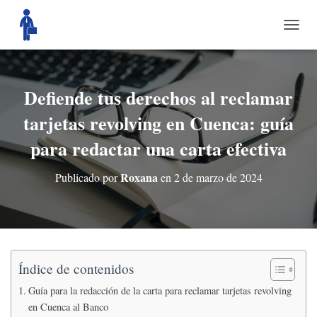
C
A
M
B
I
Defiende tus derechos al reclamar
A
tarjetas revolving en Cuenca: guía
R
M
para redactar una carta efectiva
O
D
O
Roxana
Publicado por
en
2 de marzo de 2024
D
E
N
A
V
E
G
Índice de contenidos
A
Guía para la redacción de la carta para reclamar tarjetas revolving
C
I
en Cuenca al Banco