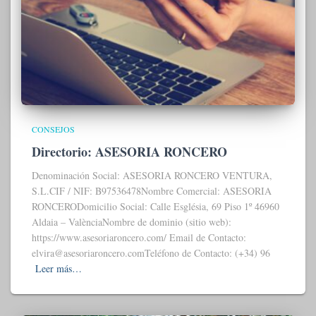
CONSEJOS
Directorio: ASESORIA RONCERO
Denominación Social: ASESORIA RONCERO VENTURA,
S.L.CIF / NIF: B97536478Nombre Comercial: ASESORIA
RONCERODomicilio Social: Calle Església, 69 Piso 1º 46960
Aldaia – ValènciaNombre de dominio (sitio web):
https://www.asesoriaroncero.com/ Email de Contacto:
elvira@asesoriaroncero.comTeléfono de Contacto: (+34) 96
Leer más…