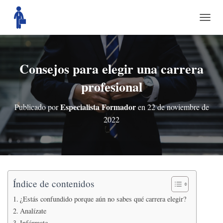
C
A
M
B
I
Consejos para elegir una carrera
A
profesional
R
M
O
Especialista Formador
Publicado por
en
22 de noviembre de
D
2022
O
D
E
N
A
V
E
Índice de contenidos
G
A
¿Estás confundido porque aún no sabes qué carrera elegir?
C
Analízate
I
Infórmate