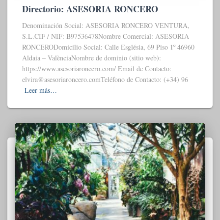
Directorio: ASESORIA RONCERO
Denominación Social: ASESORIA RONCERO VENTURA,
S.L.CIF / NIF: B97536478Nombre Comercial: ASESORIA
RONCERODomicilio Social: Calle Església, 69 Piso 1º 46960
Aldaia – ValènciaNombre de dominio (sitio web):
https://www.asesoriaroncero.com/ Email de Contacto:
elvira@asesoriaroncero.comTeléfono de Contacto: (+34) 96
Leer más…