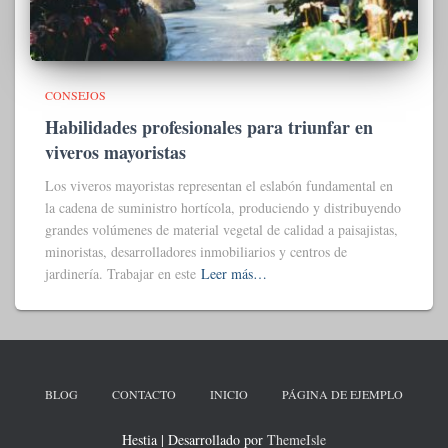
CONSEJOS
Habilidades profesionales para triunfar en
viveros mayoristas
Los viveros mayoristas representan el eslabón fundamental en
la cadena de suministro hortícola, produciendo y distribuyendo
grandes volúmenes de material vegetal de calidad a paisajistas,
minoristas, desarrolladores inmobiliarios y centros de
jardinería. Trabajar en este
Leer más…
BLOG
CONTACTO
INICIO
PÁGINA DE EJEMPLO
Hestia | Desarrollado por
ThemeIsle