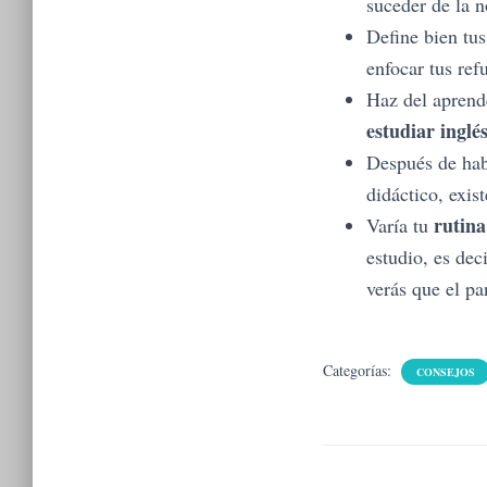
suceder de la 
Define bien tus
enfocar tus re
Haz del aprende
estudiar inglé
Después de hab
didáctico, exis
rutina
Varía tu
estudio, es dec
verás que el p
Categorías:
CONSEJOS