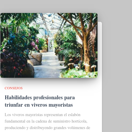
CONSEJOS
Habilidades profesionales para
triunfar en viveros mayoristas
Los viveros mayoristas representan el eslabón
fundamental en la cadena de suministro hortícola,
produciendo y distribuyendo grandes volúmenes de