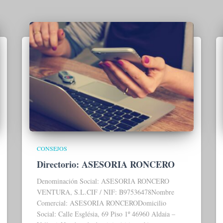
CONSEJOS
Directorio: ASESORIA RONCERO
Denominación Social: ASESORIA RONCERO
VENTURA, S.L.CIF / NIF: B97536478Nombre
Comercial: ASESORIA RONCERODomicilio
Social: Calle Església, 69 Piso 1º 46960 Aldaia –