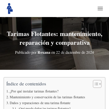
C
A
M
B
I
Tarimas Flotantes: mantenimiento,
A
reparación y comparativa
R
M
O
Roxana
Publicado por
en
22 de diciembre de 2024
D
O
D
E
N
A
V
Índice de contenidos
E
¿Por qué instalar tarimas flotantes?
G
A
Mantenimiento y conservación de las tarimas flotantes
C
Daños y reparaciones de una tarima flotante
I
¿Qué puede dañar las tarimas flotantes?