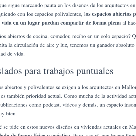
 que sigue marcando pauta en los diseños de los arquitectos en
os espacios abiertos 
guiendo con los espacios polivalentes, l
 vida en un lugar puedan compartir de forma plena
al hac
ios abiertos de cocina, comedor, recibo en un solo espacio? Q
ita la circulación de aire y luz, tenemos un ganador absoluto
dad de vida.
slados para trabajos puntuales
s abiertos y polivalentes se exigen a los arquitectos en Mallo
s
es también prioridad actual. Como mucha de la actividad actu
publicaciones como podcast, videos y demás, un espacio inso
uy bien.
é se pide en estos nuevos diseños en viviendas actuales en M
lada de forma física o acústica
. Pero, eso sí, con buena ilu