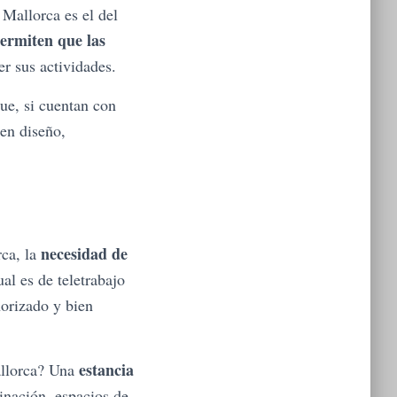
 Mallorca es el del
permiten que las
er sus actividades.
ue, si cuentan con
 en diseño,
necesidad de
rca, la
al es de teletrabajo
norizado y bien
estancia
allorca? Una
minación, espacios de