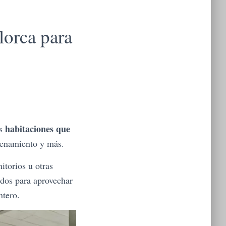
lorca para
habitaciones que
as
trenamiento y más.
itorios u otras
ados para aprovechar
ntero.