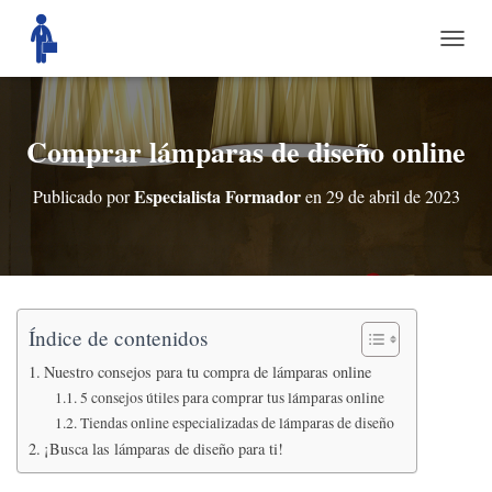
C
A
M
B
I
Comprar lámparas de diseño online
A
R
Especialista Formador
Publicado por
en
29 de abril de 2023
M
O
D
O
D
E
N
Índice de contenidos
A
V
Nuestro consejos para tu compra de lámparas online
E
5 consejos útiles para comprar tus lámparas online
G
Tiendas online especializadas de lámparas de diseño
A
¡Busca las lámparas de diseño para ti!
C
I