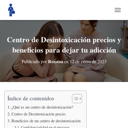
C
A
M
B
I
Centro de Desintoxicación precios y
A
beneficios para dejar tu adicción
R
M
O
Roxana
Publicado por
en
12 de enero de 2023
D
O
D
E
N
A
V
Índice de contenidos
E
¿Qué es un centro de desintoxicación?
G
A
Centro de Desintoxicación precio
C
Beneficios de un centro de desintoxicación
I
Confidencialidad en el proceso