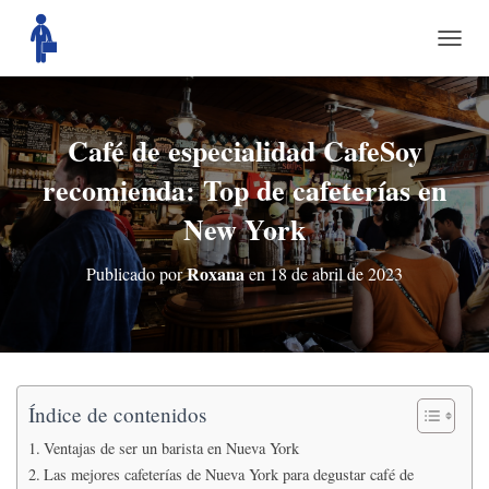
C
A
M
B
I
Café de especialidad CafeSoy
A
recomienda: Top de cafeterías en
R
M
New York
O
D
O
Roxana
Publicado por
en
18 de abril de 2023
D
E
N
A
V
E
G
Índice de contenidos
A
Ventajas de ser un barista en Nueva York
C
I
Las mejores cafeterías de Nueva York para degustar café de