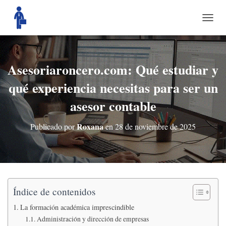
C
A
M
B
I
Asesoriaroncero.com: Qué estudiar y
A
qué experiencia necesitas para ser un
R
M
asesor contable
O
D
O
Roxana
Publicado por
en
28 de noviembre de 2025
D
E
N
A
V
E
G
Índice de contenidos
A
La formación académica imprescindible
C
I
Administración y dirección de empresas