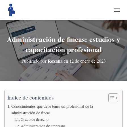
C
A
M
B
I
Administración de fincas: estudios y
A
capacitación profesional
R
M
O
Roxana
Publicado por
en
12 de enero de 2023
D
O
D
E
N
A
V
Índice de contenidos
E
Conocimientos que debe tener un profesional de la
G
A
administración de fincas
C
Grado de derecho
I
Administración de empresas