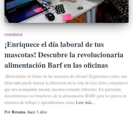
CONSEJOS
¡Enriquece el día laboral de tus
mascotas! Descubre la revolucionaria
alimentación Barf en las oficinas
¡Bienvenidos al futuro de las mascotas de oficina! Exploremos cómo una
dieta sana puede marcar la diferencia en la vida de esos fieles compañeros
que nos acompañan durante nuestras jornadas laborales. En particular,
descubriremos los beneficios de la alimentación BARF para los perros en
entornos de trabajo y aprenderemos cómo
Leer más…
Roxana
Por
, hace
3 años